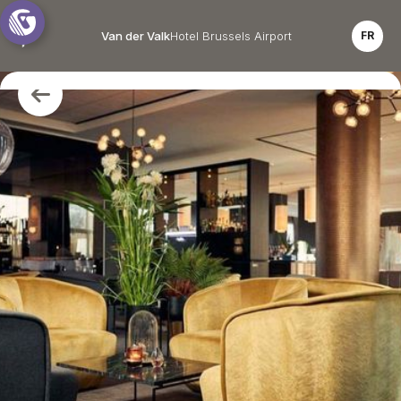
Van der Valk
Hotel Brussels Airport
FR
